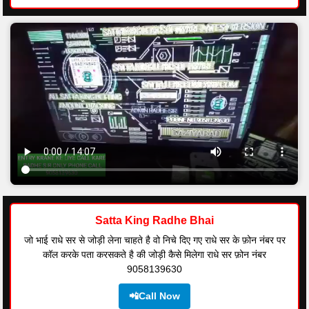
Satta King Radhe Bhai
जो भाई राधे सर से जोड़ी लेना चाहते है वो निचे दिए गए राधे सर के फ़ोन नंबर पर
कॉल करके पता करसकते है की जोड़ी कैसे मिलेगा राधे सर फ़ोन नंबर
9058139630
📲Call Now