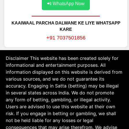
📲 WhatsApp Now
KAAIWAAL PARCHA DALWANE KE LIYE WHATSAPP
KARE
+91 7037501856
Disclaimer This website has been created solely for
informational and entertainment purposes. All
information displayed on this website is derived from
various sources, and we do not guarantee its
accuracy. Engaging in Satta (betting) may be illegal
in several states across India. We do not promote
any form of betting, gambling, or illegal activity.
Users are advised to use this website at their own
risk. If you engage in betting or gambling, we shall
not be held liable for any losses or legal
consequences that may arise therefrom. We advise