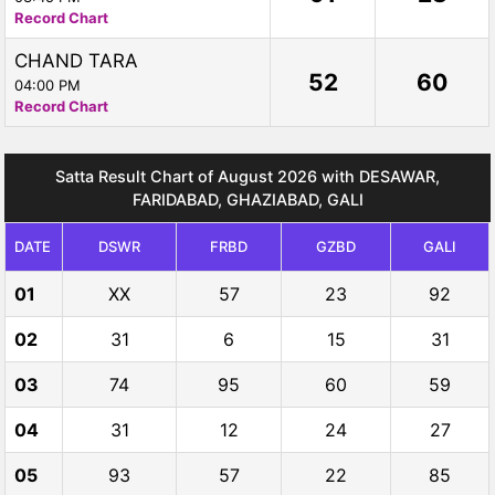
Record Chart
CHAND TARA
52
60
04:00 PM
Record Chart
Satta Result Chart of August 2026 with DESAWAR,
FARIDABAD, GHAZIABAD, GALI
DATE
DSWR
FRBD
GZBD
GALI
01
XX
57
23
92
02
31
6
15
31
03
74
95
60
59
04
31
12
24
27
05
93
57
22
85