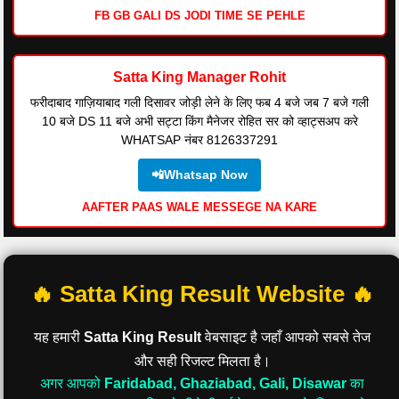
FB GB GALI DS JODI TIME SE PEHLE
Satta King Manager Rohit
फरीदाबाद गाज़ियाबाद गली दिसावर जोड़ी लेने के लिए फब 4 बजे जब 7 बजे गली
10 बजे DS 11 बजे अभी सट्टा किंग मैनेजर रोहित सर को व्हाट्सअप करे
WHATSAP नंबर 8126337291
📲Whatsap Now
AAFTER PAAS WALE MESSEGE NA KARE
🔥 Satta King Result Website 🔥
यह हमारी
Satta King Result
वेबसाइट है जहाँ आपको सबसे तेज
और सही रिजल्ट मिलता है।
अगर आपको
Faridabad, Ghaziabad, Gali, Disawar
का