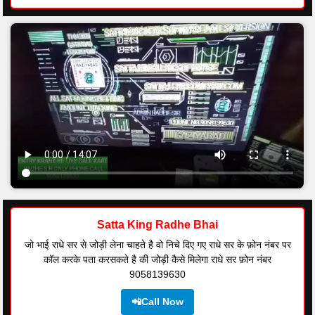
Satta King Radhe Bhai
जो भाई राधे सर से जोड़ी लेना चाहते है वो निचे दिए गए राधे सर के फ़ोन नंबर पर
कॉल करके पता करसकते है की जोड़ी कैसे मिलेगा राधे सर फ़ोन नंबर
9058139630
📲Call Now