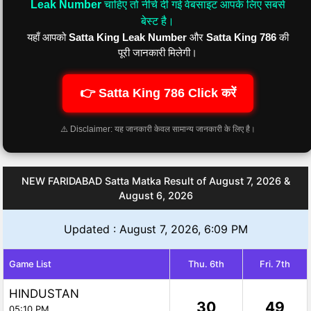
Leak Number
चाहिए तो नीचे दी गई वेबसाइट आपके लिए सबसे
बेस्ट है।
यहाँ आपको
Satta King Leak Number
और
Satta King 786
की
पूरी जानकारी मिलेगी।
👉 Satta King 786 Click करें
⚠️ Disclaimer: यह जानकारी केवल सामान्य जानकारी के लिए है।
NEW FARIDABAD Satta Matka Result of August 7, 2026 &
August 6, 2026
Updated : August 7, 2026, 6:09 PM
Game List
Thu. 6th
Fri. 7th
HINDUSTAN
30
49
05:10 PM