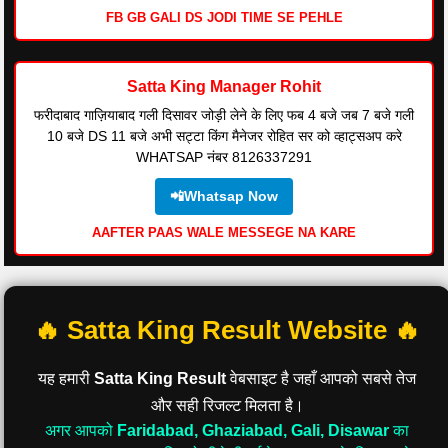
FB GB GALI DS JODI TIME SE PEHLE
Satta King Manager Rohit
फरीदाबाद गाज़ियाबाद गली दिसावर जोड़ी लेने के लिए फब 4 बजे जब 7 बजे गली
10 बजे DS 11 बजे अभी सट्टा किंग मैनेजर रोहित सर को व्हाट्सअप करे
WHATSAP नंबर 8126337291
📲Whatsap Now
AAFTER PAAS WALE MESSEGE NA KARE
🔥 Satta King Result Website 🔥
यह हमारी
Satta King Result
वेबसाइट है जहाँ आपको सबसे तेज
और सही रिजल्ट मिलता है।
अगर आपको
Faridabad, Ghaziabad, Gali, Disawar
का