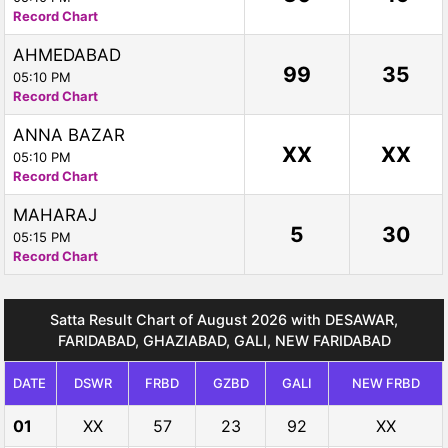
Record Chart
AHMEDABAD
99
35
05:10 PM
Record Chart
ANNA BAZAR
XX
XX
05:10 PM
Record Chart
MAHARAJ
5
30
05:15 PM
Record Chart
Satta Result Chart of August 2026 with DESAWAR,
FARIDABAD, GHAZIABAD, GALI, NEW FARIDABAD
DATE
DSWR
FRBD
GZBD
GALI
NEW FRBD
01
XX
57
23
92
XX