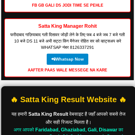
FB GB GALI DS JODI TIME SE PEHLE
Satta King Manager Rohit
फरीदाबाद गाज़ियाबाद गली दिसावर जोड़ी लेने के लिए फब 4 बजे जब 7 बजे गली
10 बजे DS 11 बजे अभी सट्टा किंग मैनेजर रोहित सर को व्हाट्सअप करे
WHATSAP नंबर 8126337291
📲Whatsap Now
AAFTER PAAS WALE MESSEGE NA KARE
🔥 Satta King Result Website 🔥
यह हमारी
Satta King Result
वेबसाइट है जहाँ आपको सबसे तेज
और सही रिजल्ट मिलता है।
अगर आपको
Faridabad, Ghaziabad, Gali, Disawar
का