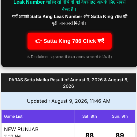
Leak Number
चाहिए तो नीचे दी गई वेबसाइट आपके लिए सबसे
बेस्ट है।
यहाँ आपको
Satta King Leak Number
और
Satta King 786
की
पूरी जानकारी मिलेगी।
👉 Satta King 786 Click करें
⚠️ Disclaimer: यह जानकारी केवल सामान्य जानकारी के लिए है।
PARAS Satta Matka Result of August 9, 2026 & August 8,
2026
Updated : August 9, 2026, 11:46 AM
Game List
Sat. 8th
Sun. 9th
NEW PUNJAB
88
89
11:10 AM