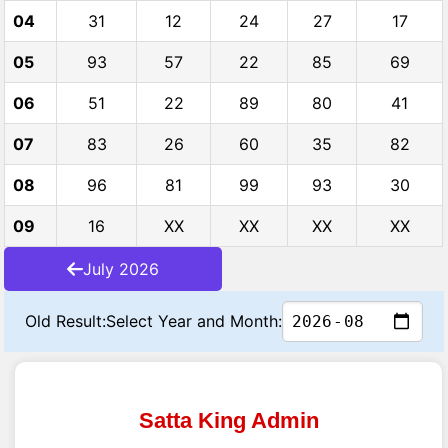
04
31
12
24
27
17
05
93
57
22
85
69
06
51
22
89
80
41
07
83
26
60
35
82
08
96
81
99
93
30
09
16
XX
XX
XX
XX
July 2026
Old Result:
Select Year and Month:
Satta King Admin