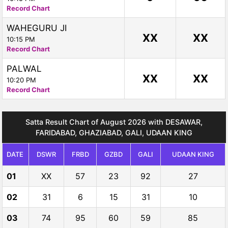
Record Chart
WAHEGURU JI
XX
XX
10:15 PM
Record Chart
PALWAL
XX
XX
10:20 PM
Record Chart
Satta Result Chart of August 2026 with DESAWAR,
FARIDABAD, GHAZIABAD, GALI, UDAAN KING
DATE
DSWR
FRBD
GZBD
GALI
UDAAN KING
01
XX
57
23
92
27
02
31
6
15
31
10
03
74
95
60
59
85