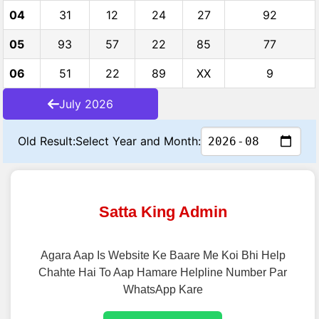
04
31
12
24
27
92
05
93
57
22
85
77
06
51
22
89
XX
9
July 2026
Old Result:
Select Year and Month:
Satta King Admin
Agara Aap Is Website Ke Baare Me Koi Bhi Help
Chahte Hai To Aap Hamare Helpline Number Par
WhatsApp Kare