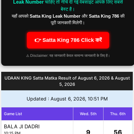
Leak Number
चाहिए तो नीचे दी गई वेबसाइट आपके लिए सबसे
बेस्ट है।
यहाँ आपको
Satta King Leak Number
और
Satta King 786
की
पूरी जानकारी मिलेगी।
👉 Satta King 786 Click करें
⚠️ Disclaimer: यह जानकारी केवल सामान्य जानकारी के लिए है।
UDAAN KING Satta Matka Result of August 6, 2026 & August
5, 2026
Updated : August 6, 2026, 10:51 PM
Game List
Wed. 5th
Thu. 6th
BALA JI DADRI
9
56
10:15 PM