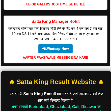
FB GB GALI DS JODI TIME SE PEHLE
Satta King Manager Rohit
फरीदाबाद गाज़ियाबाद गली दिसावर जोड़ी लेने के लिए फब 4 बजे जब 7 बजे गली
10 बजे DS 11 बजे अभी सट्टा किंग मैनेजर रोहित सर को व्हाट्सअप करे
WHATSAP नंबर 8126337291
📲Whatsap Now
AAFTER PAAS WALE MESSEGE NA KARE
🔥 Satta King Result Website 🔥
यह हमारी
Satta King Result
वेबसाइट है जहाँ आपको सबसे तेज
और सही रिजल्ट मिलता है।
अगर आपको
Faridabad, Ghaziabad, Gali, Disawar
का