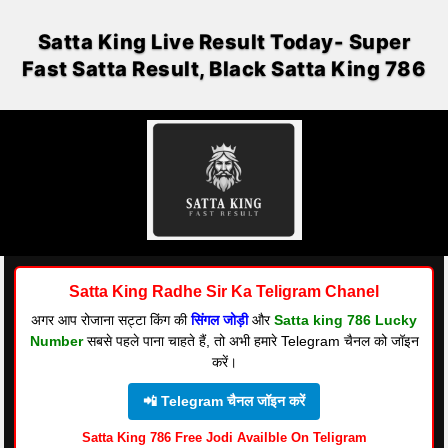
Satta King Live Result Today- Super
Fast Satta Result, Black Satta King 786
Satta King Radhe Sir Ka Teligram Chanel
अगर आप रोजाना सट्टा किंग की
सिंगल जोड़ी
और
Satta king 786 Lucky
Number
सबसे पहले पाना चाहते हैं, तो अभी हमारे Telegram चैनल को जॉइन
करें।
📲 Telegram चैनल जॉइन करें
Satta King 786 Free Jodi Availble On Teligram