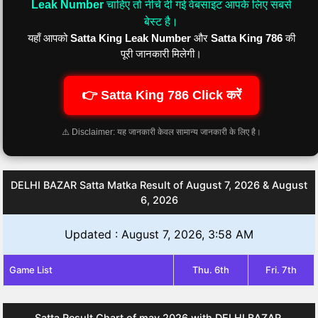
Leak Number
चाहिए तो नीचे दी गई वेबसाइट आपके लिए सबसे
बेस्ट है।
यहाँ आपको
Satta King Leak Number
और
Satta King 786
की
पूरी जानकारी मिलेगी।
👉 Satta King 786 Click करें
⚠️ Disclaimer: यह जानकारी केवल सामान्य जानकारी के लिए है।
DELHI BAZAR Satta Matka Result of August 7, 2026 & August
6, 2026
Updated : August 7, 2026, 3:58 AM
Game List
Thu. 6th
Fri. 7th
Satta Result Chart of may 2026 with DELHI BAZAR,