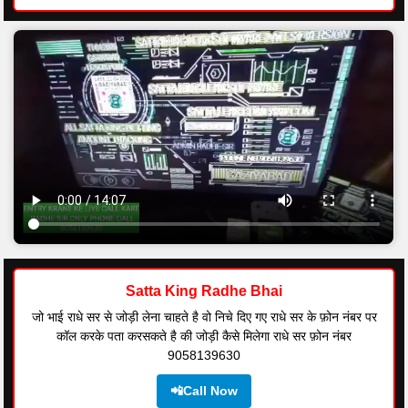
Satta King Radhe Bhai
जो भाई राधे सर से जोड़ी लेना चाहते है वो निचे दिए गए राधे सर के फ़ोन नंबर पर
कॉल करके पता करसकते है की जोड़ी कैसे मिलेगा राधे सर फ़ोन नंबर
9058139630
📲Call Now