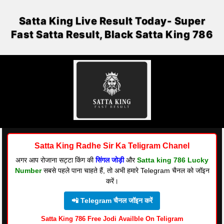
Satta King Live Result Today- Super
Fast Satta Result, Black Satta King 786
Satta King Radhe Sir Ka Teligram Chanel
अगर आप रोजाना सट्टा किंग की
सिंगल जोड़ी
और
Satta king 786 Lucky
Number
सबसे पहले पाना चाहते हैं, तो अभी हमारे Telegram चैनल को जॉइन
करें।
📲 Telegram चैनल जॉइन करें
Satta King 786 Free Jodi Availble On Teligram