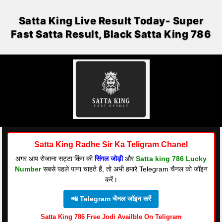
Satta King Live Result Today- Super
Fast Satta Result, Black Satta King 786
Satta King Radhe Sir Ka Teligram Chanel
अगर आप रोजाना सट्टा किंग की
सिंगल जोड़ी
और
Satta king 786 Lucky
Number
सबसे पहले पाना चाहते हैं, तो अभी हमारे Telegram चैनल को जॉइन
करें।
📲 Telegram चैनल जॉइन करें
Satta King 786 Free Jodi Availble On Teligram