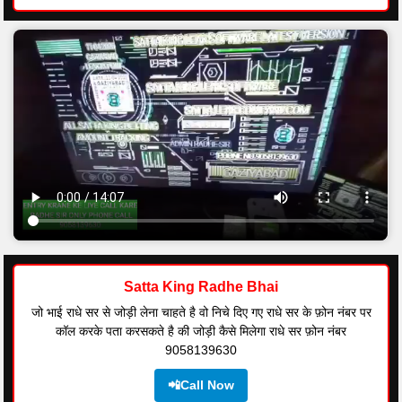
Satta King Radhe Bhai
जो भाई राधे सर से जोड़ी लेना चाहते है वो निचे दिए गए राधे सर के फ़ोन नंबर पर
कॉल करके पता करसकते है की जोड़ी कैसे मिलेगा राधे सर फ़ोन नंबर
9058139630
📲Call Now