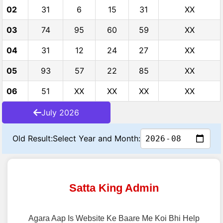
02
31
6
15
31
XX
03
74
95
60
59
XX
04
31
12
24
27
XX
05
93
57
22
85
XX
06
51
XX
XX
XX
XX
July 2026
Old Result:
Select Year and Month:
Satta King Admin
Agara Aap Is Website Ke Baare Me Koi Bhi Help