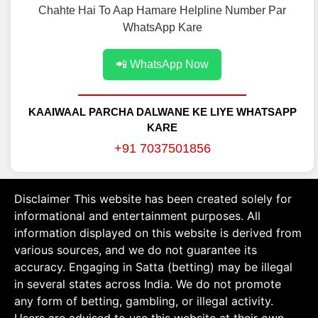
Chahte Hai To Aap Hamare Helpline Number Par
WhatsApp Kare
📲 WhatsApp Now
KAAIWAAL PARCHA DALWANE KE LIYE WHATSAPP
KARE
+91 7037501856
Disclaimer This website has been created solely for
informational and entertainment purposes. All
information displayed on this website is derived from
various sources, and we do not guarantee its
accuracy. Engaging in Satta (betting) may be illegal
in several states across India. We do not promote
any form of betting, gambling, or illegal activity.
Users are advised to use this website at their own