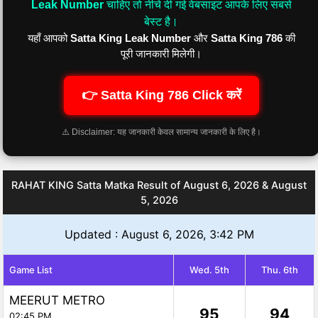
Leak Number
चाहिए तो नीचे दी गई वेबसाइट आपके लिए सबसे
बेस्ट है।
यहाँ आपको
Satta King Leak Number
और
Satta King 786
की
पूरी जानकारी मिलेगी।
👉 Satta King 786 Click करें
⚠️ Disclaimer: यह जानकारी केवल सामान्य जानकारी के लिए है।
RAHAT KING Satta Matka Result of August 6, 2026 & August
5, 2026
Updated : August 6, 2026, 3:42 PM
Game List
Wed. 5th
Thu. 6th
MEERUT METRO
95
94
02:45 PM