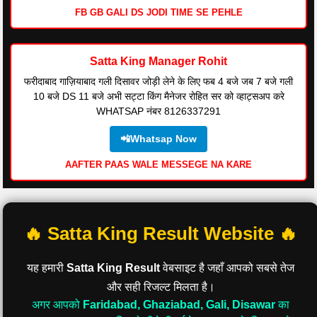
FB GB GALI DS JODI TIME SE PEHLE
Satta King Manager Rohit
फरीदाबाद गाज़ियाबाद गली दिसावर जोड़ी लेने के लिए फब 4 बजे जब 7 बजे गली
10 बजे DS 11 बजे अभी सट्टा किंग मैनेजर रोहित सर को व्हाट्सअप करे
WHATSAP नंबर 8126337291
📲Whatsap Now
AAFTER PAAS WALE MESSEGE NA KARE
🔥 Satta King Result Website 🔥
यह हमारी
Satta King Result
वेबसाइट है जहाँ आपको सबसे तेज
और सही रिजल्ट मिलता है।
अगर आपको
Faridabad, Ghaziabad, Gali, Disawar
का